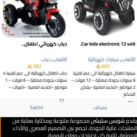
Car kids electronic 12 volt.
دباب كهربائي اطفال..
الألعاب
,
سيارات كهربائية
الألعاب
,
دباب
382
683
سيارة اطفال كهربائية الى عمر تقريبا
دباب اطفال كهربائية الى عمر تقريبا 4
6 سنوات بجودة ممتازة – 12 فولت –
سنوات بجودة ممتازة – 6 فولت – 1
2 مواطير -اضاءه امامية -يمكن
مواطير -اضاءه امامية -اصوات –
التحكم
عساف
Satchi
يقدم
شوبس ستيشن
مجموعة متنوعة ومختارة بعناية من
المنتجات عالية الجودة، تجمع بين التصميم العصري والأداء
الموثوق لتلبية كل احتياجات منزلك اليومية.