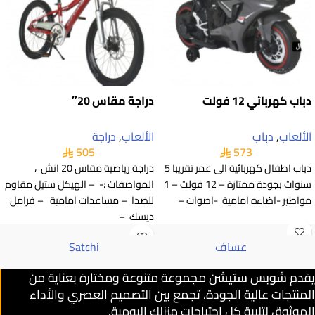
دباب كهربائي 12 فولت
دراجة مقاس 20″
الألعاب
,
دباب
الألعاب
,
دراجة
505
573
دباب اطفال كهربائية الى عمر تقريبا 5
دراجة رياضية مقاس 20 انش ،
سنوات بجودة ممتازة – 12 فولت – 1
المواصفات :- – الهيكل ستيل مقاوم
مواطير -اضاءه امامية -اصوات –
للصدا – مساعدات امامية – فرامل
ديسك –
عساف
Satchi
يقدم
شوبس ستيشن
مجموعة متنوعة ومختارة بعناية من
المنتجات عالية الجودة، تجمع بين التصميم العصري والأداء
الموثوق لتلبية كل احتياجات منزلك اليومية.