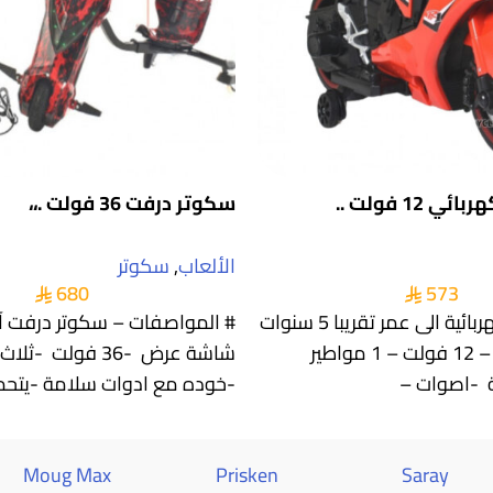
 12 فولت ..
سكوتر درفت 36 فولت .،،
الألعاب
,
سكوتر
680
573
دباب اطفال كهربائية الى عمر تقريبا 5 سنوات
# المواصفات – سكوتر درفت آخ
بجودة ممتازة – 12 فولت – 1 مواطير
شاشة عرض -36 فولت -
ة -اصوات –
-خوده مع ادوات سلامة -يتحم
Moug Max
Prisken
Saray