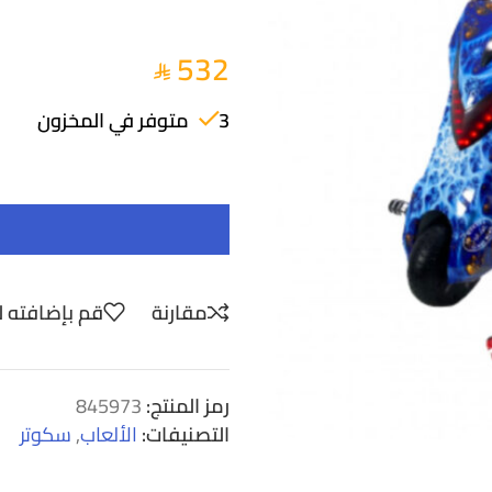
532
3 متوفر في المخزون
مقارنة
قم بإضافته ل
رمز المنتج:
845973
التصنيفات:
الألعاب
,
سكوتر