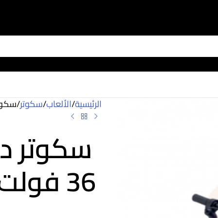
الرئيسية
/
الألعاب
/
سكوتر
/
سكوتر درف
سكوتر در
36 فول