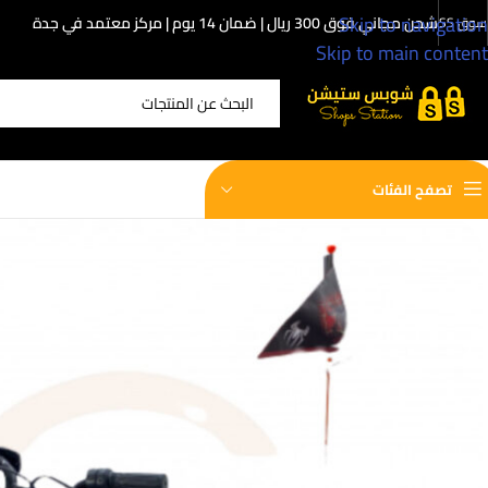
Skip to navigation
شحن مجاني فوق 300 ريال | ضمان 14 يوم | مركز معتمد في جدة
سوق SS
Skip to main content
اختر الفئة
تصفح الفئات