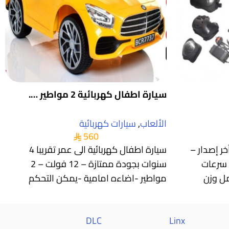
سيارة اطفال كهربائية 2 مواطير ….
الألعاب
,
سيارات كهربائية
560
ر إصدار –
سيارة اطفال كهربائية الى عمر تقريبا 4
ثلاث سرعات
سنوات بجودة ممتازة – 12 فولت – 2
ل وزن
مواطير -اضاءه امامية -يمكن التحكم
Al saif
DLC
Linx