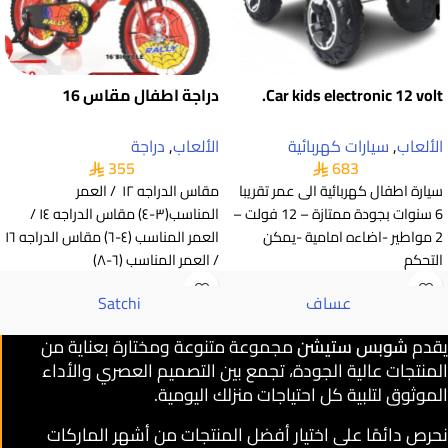
Car kids electronic 12 volt.
دراجة اطفال مقاس 16
الألعاب
,
سيارات كهربائية
الألعاب
,
دراجة
355
683
سيارة اطفال كهربائية الى عمر تقريبا
مقاس الدراجه ١٢ / العمر
6 سنوات بجودة ممتازة – 12 فولت –
المناسب(٣-٤) مقاس الدراجه ١٤ /
2 مواطير -اضاءه امامية -يمكن
العمر المناسب (٤-٦) مقاس الدراجه ١٦
التحكم
/ العمر المناسب (٦-٨)
عساف
Satchi
يقدم
شوبس ستيشن
مجموعة متنوعة ومختارة بعناية من
المنتجات عالية الجودة، تجمع بين التصميم العصري والأداء
الموثوق لتلبية كل احتياجات منزلك اليومية.
نحرص دائمًا على اختيار أفضل المنتجات من أشهر الماركات