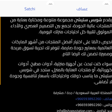
عساف
Satchi
يقدم
شوبس ستيشن
مجموعة متنوعة ومختارة بعناية من
المنتجات عالية الجودة، تجمع بين التصميم العصري والأداء
الموثوق لتلبية كل احتياجات منزلك اليومية.
نحرص دائمًا على اختيار أفضل المنتجات من أشهر الماركات
العالمية بمعايير جودة صارمة، لنوفر لك تجربة تسوق مريحة
ومميزة تضمن لك الرضا التام.
سواء كنت تبحث عن أجهزة منزلية، أدوات مطبخ، أدوات
كهربائية، أو منتجات العناية بالمنزل، ستجد في شوبس
ستيشن ما يناسب ذوقك واحتياجاتك بأسعار تنافسية وجودة
لا تُضاهى.
المملكة العربية السعودية / جدة / مشرفة
هاتف : 966593892260+
واتس : 966593892260+
بريد الكتروني:
info@shopsstation.com