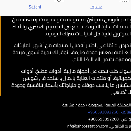
عساف
Satchi
يقدم
شوبس ستيشن
مجموعة متنوعة ومختارة بعناية من
المنتجات عالية الجودة، تجمع بين التصميم العصري والأداء
الموثوق لتلبية كل احتياجات منزلك اليومية.
نحرص دائمًا على اختيار أفضل المنتجات من أشهر الماركات
العالمية بمعايير جودة صارمة، لنوفر لك تجربة تسوق مريحة
ومميزة تضمن لك الرضا التام.
سواء كنت تبحث عن أجهزة منزلية، أدوات مطبخ، أدوات
كهربائية، أو منتجات العناية بالمنزل، ستجد في شوبس
ستيشن ما يناسب ذوقك واحتياجاتك بأسعار تنافسية وجودة
لا تُضاهى.
المملكة العربية السعودية / جدة / مشرفة
هاتف : 966593892260+
واتس : 966593892260+
بريد الكتروني:
info@shopsstation.com