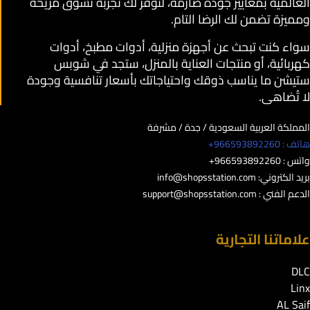
العالمية بمعايير جودة صارمة، لنوفر لك تجربة تسوق مريحة
ومميزة تضمن لك الرضا التام.
سواء كنت تبحث عن أجهزة منزلية، أدوات مطبخ، أدوات
كهربائية، أو منتجات العناية بالمنزل، ستجد في شوبس
ستيشن ما يناسب ذوقك واحتياجاتك بأسعار تنافسية وجودة
لا تُضاهى.
المملكة العربية السعودية / جدة / مشرفة
هاتف : 966593892260+
واتس : 966593892260+
بريد الكتروني:
info@shopsstation.com
الدعم الفني :
support@shopsstation.com
علاماتنا التجارية
DLC
Linx
AL Saif