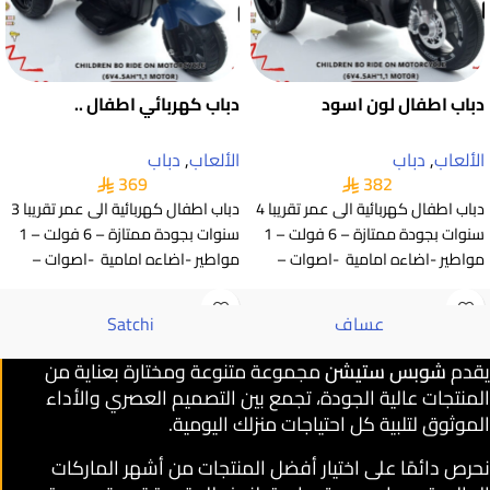
دباب اطفال لون اسود
دباب كهربائي اطفال ..
الألعاب
,
دباب
الألعاب
,
دباب
369
382
دباب اطفال كهربائية الى عمر تقريبا 4
دباب اطفال كهربائية الى عمر تقريبا 3
سنوات بجودة ممتازة – 6 فولت – 1
سنوات بجودة ممتازة – 6 فولت – 1
مواطير -اضاءه امامية -اصوات –
مواطير -اضاءه امامية -اصوات –
عساف
Satchi
يقدم
شوبس ستيشن
مجموعة متنوعة ومختارة بعناية من
المنتجات عالية الجودة، تجمع بين التصميم العصري والأداء
الموثوق لتلبية كل احتياجات منزلك اليومية.
نحرص دائمًا على اختيار أفضل المنتجات من أشهر الماركات