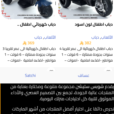
دباب اطفال لون اسود
دباب كهربائي اطفال ..
الألعاب
,
دباب
الألعاب
,
دباب
369
382
دباب اطفال كهربائية الى عمر تقريبا 4
دباب اطفال كهربائية الى عمر تقريبا 3
سنوات بجودة ممتازة – 6 فولت – 1
سنوات بجودة ممتازة – 6 فولت – 1
مواطير -اضاءه امامية -اصوات –
مواطير -اضاءه امامية -اصوات –
عساف
Satchi
يقدم
شوبس ستيشن
مجموعة متنوعة ومختارة بعناية من
المنتجات عالية الجودة، تجمع بين التصميم العصري والأداء
الموثوق لتلبية كل احتياجات منزلك اليومية.
نحرص دائمًا على اختيار أفضل المنتجات من أشهر الماركات