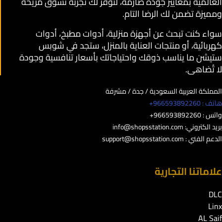
العالمية بمعايير جودة صارمة، لنوفر لك تجربة تسوق مريحة
ومميزة تضمن لك الرضا التام.
سواء كنت تبحث عن أجهزة منزلية، أدوات مطبخ، أدوات
كهربائية، أو منتجات العناية بالمنزل، ستجد في شوبس
ستيشن ما يناسب ذوقك واحتياجاتك بأسعار تنافسية وجودة
لا تُضاهى.
المملكة العربية السعودية / جدة / مشرفة
هاتف : 966593892260+
واتس : 966593892260+
بريد الكتروني:
info@shopsstation.com
الدعم الفني :
support@shopsstation.com
علاماتنا التجارية
DLC
Linx
AL Saif