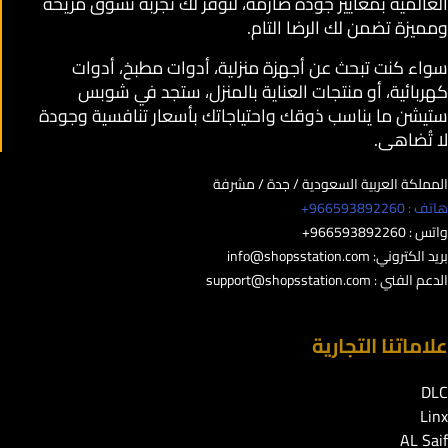
العالمية بمعايير جودة صارمة، لنوفر لك تجربة تسوق مريحة
ومميزة تضمن لك الرضا التام.
سواء كنت تبحث عن أجهزة منزلية، أدوات مطبخ، أدوات
كهربائية، أو منتجات العناية بالمنزل، ستجد في شوبس
ستيشن ما يناسب ذوقك واحتياجاتك بأسعار تنافسية وجودة
لا تُضاهى.
المملكة العربية السعودية / جدة / مشرفة
هاتف : 966593892260+
واتس : 966593892260+
بريد الكتروني:
info@shopsstation.com
الدعم الفني :
support@shopsstation.com
علاماتنا التجارية
DLC
Linx
AL Saif