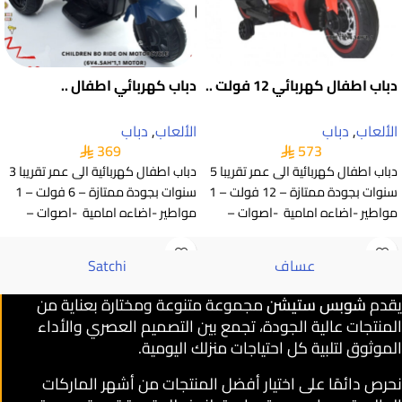
دباب اطفال كهربائي 12 فولت ..
دباب كهربائي اطفال ..
الألعاب
,
دباب
الألعاب
,
دباب
369
573
دباب اطفال كهربائية الى عمر تقريبا 5
دباب اطفال كهربائية الى عمر تقريبا 3
سنوات بجودة ممتازة – 12 فولت – 1
سنوات بجودة ممتازة – 6 فولت – 1
مواطير -اضاءه امامية -اصوات –
مواطير -اضاءه امامية -اصوات –
عساف
Satchi
يقدم
شوبس ستيشن
مجموعة متنوعة ومختارة بعناية من
المنتجات عالية الجودة، تجمع بين التصميم العصري والأداء
الموثوق لتلبية كل احتياجات منزلك اليومية.
نحرص دائمًا على اختيار أفضل المنتجات من أشهر الماركات