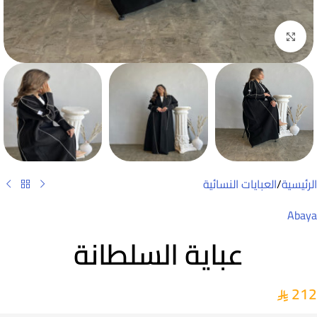
Click to enlarge
الرئيسية
/
العبايات النسائية
Abaya
عباية السلطانة
212