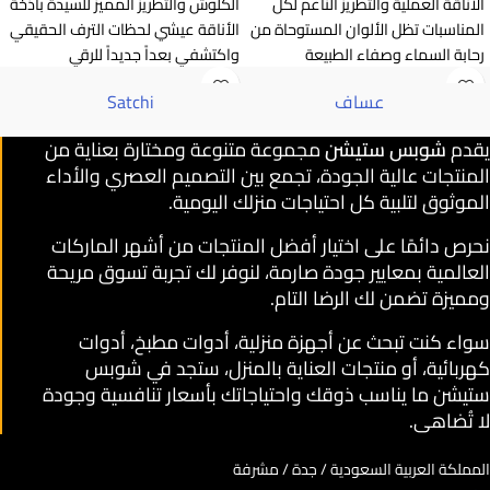
الأناقة العملية والتطريز الناعم لكل
الكلوش والتطريز المميز للسيدة باذخة
المناسبات تظل الألوان المستوحاة من
الأناقة عيشي لحظات الترف الحقيقي
رحابة السماء وصفاء الطبيعة
واكتشفي بعداً جديداً للرقي
عساف
Satchi
يقدم
شوبس ستيشن
مجموعة متنوعة ومختارة بعناية من
المنتجات عالية الجودة، تجمع بين التصميم العصري والأداء
الموثوق لتلبية كل احتياجات منزلك اليومية.
نحرص دائمًا على اختيار أفضل المنتجات من أشهر الماركات
العالمية بمعايير جودة صارمة، لنوفر لك تجربة تسوق مريحة
ومميزة تضمن لك الرضا التام.
سواء كنت تبحث عن أجهزة منزلية، أدوات مطبخ، أدوات
كهربائية، أو منتجات العناية بالمنزل، ستجد في شوبس
ستيشن ما يناسب ذوقك واحتياجاتك بأسعار تنافسية وجودة
لا تُضاهى.
المملكة العربية السعودية / جدة / مشرفة