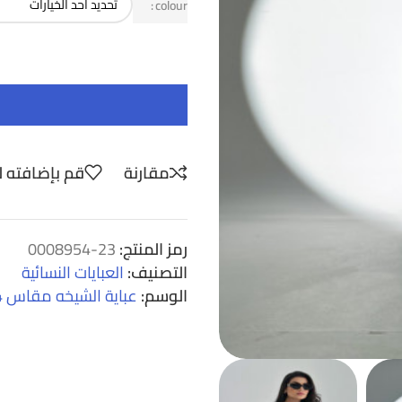
colour
مقارنة
قم بإضافته ل
رمز المنتج:
23-0008954
التصنيف:
العبايات النسائية
الوسم:
عباية الشيخه مقاس 54