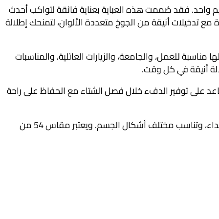
م واحد. فقد صُممت هذه العباية بعناية فائقة لتواكب أحدث
مع تدخيلات أنيقة من الجوخ متعددة الألوان، لتمنحك إطلالة
ناسبة للعمل، والجامعة، والزيارات العائلية، والمناسبات
الة أنيقة في كل وقت.
عد على توفير الدفء خلال فصل الشتاء مع الحفاظ على راحة
التي تمنح انسيابية رائعة أثناء الحركة، كما تساعد على توفير راحة كبيرة عند الارتداء، وتناسب مختلف أشكال الجسم. ويعتبر مقاس 54 من