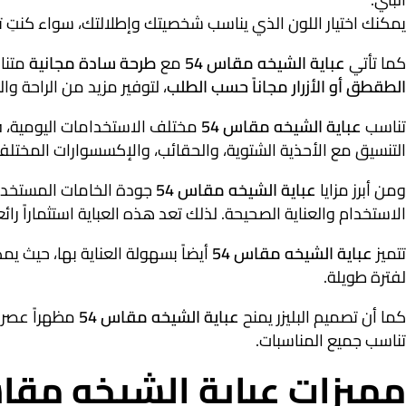
يمكنك اختيار اللون الذي يناسب شخصيتك وإطلالتك، سواء كنتِ تفض
كما تأتي
عباية الشيخه مقاس 54
مع
طرحة سادة مجانية
متناس
الطقطق أو الأزرار مجاناً حسب الطلب
، لتوفير مزيد من الراحة وال
تناسب
عباية الشيخه مقاس 54
مختلف الاستخدامات اليومية، فه
التنسيق مع الأحذية الشتوية، والحقائب، والإكسسوارات المختل
ومن أبرز مزايا
عباية الشيخه مقاس 54
جودة الخامات المستخدمة
الاستخدام والعناية الصحيحة. لذلك تعد هذه العباية استثماراً را
تتميز
عباية الشيخه مقاس 54
أيضاً بسهولة العناية بها، حيث ي
لفترة طويلة.
كما أن تصميم البليزر يمنح
عباية الشيخه مقاس 54
مظهراً عصري
تناسب جميع المناسبات.
مميزات عباية الشيخه مقاس