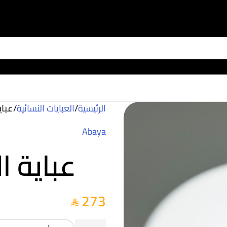
الرئيسية
/
العبايات النسائية
/
عباي
Abaya
عباية ا
273