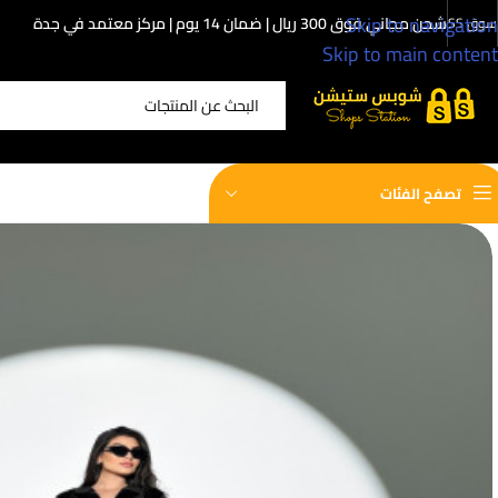
Skip to navigation
شحن مجاني فوق 300 ريال | ضمان 14 يوم | مركز معتمد في جدة
سوق SS
Skip to main content
اختر الفئة
تصفح الفئات