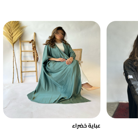
عباية خضراء