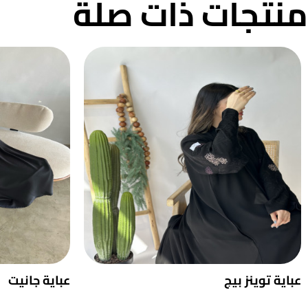
منتجات ذات صلة
عباية توينز بيج
عباية جانيت