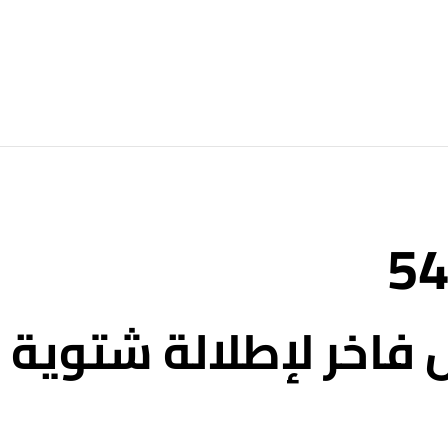
 بليزر مخمل فاخر لإطلالة شتوية