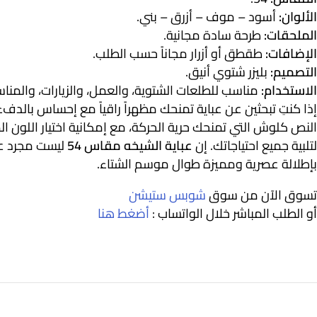
الألوان:
أسود – موف – أزرق – بني.
الملحقات:
طرحة سادة مجانية.
الإضافات:
طقطق أو أزرار مجاناً حسب الطلب.
التصميم:
بليزر شتوي أنيق.
الاستخدام:
مناسب للطلعات الشتوية، والعمل، والزيارات، والمناس
إذا كنتِ تبحثين عن عباية تمنحك مظهراً راقياً مع إحساس بالدفء
النص كلوش التي تمنحك حرية الحركة، مع إمكانية اختيار اللون 
لتلبية جميع احتياجاتك. إن
عباية الشيخه مقاس 54
ليست مجرد عب
بإطلالة عصرية ومميزة طوال موسم الشتاء.
تسوق الآن من سوق
شوبس ستيشن
أو الطلب المباشر خلال الواتساب :
أضغط هنا