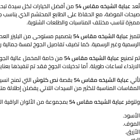
تُعد
عباية الشيخه مقاس 54
من أفضل الخيارات لكل سيدة تبحث 
صيحات الموضة، مع الحفاظ على الطابع المحتشم الذي يناسب جم
مميزة تناسب مختلف المناسبات والطلعات الشتوية.
تتميز
عباية الشيخه مقاس 54
بتصميم مستوحى من البليزر العصري
الرسمية وغير الرسمية. كما تضيف تفاصيل الجوخ لمسة جمالية را
تم تصنيع
عباية الشيخه مقاس 54
من خامة المخمل عالية الجود
الارتداء لساعات طويلة. أما تدخيلات الجوخ فقد تم تنفيذها بعناية ل
تأتي
عباية الشيخه مقاس 54
بقصة
نص كلوش
المقاسات المناسبة للكثير من السيدات اللاتي يفضلن إطلالة متن
وتتوفر
عباية الشيخه مقاس 54
بمجموعة من الألوان الراقية ا
الأسود.
الموف.
الأزرق.
البني.