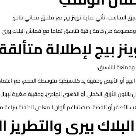
سيق المناسب، تأتي
عباية توينز بيج
مع ملحق مجاني فاخر
:
وعة من خامة راقية تتناسق تماماً مع قماش البلاك بيري ودرجات 
ز بيج لإطلالة متألقة
وممتعة للتنسيق
:
لبيج أو الأبيض وحقيبة يد كلاسيكية متوسطة الحجم، مع اعتِماد 
ٍ باللون الأزرق الكحلي أو الذهبي الهادئ، وحقيبة صغيرة لإبراز ح
صفر أو الفضة، حيث تتناغم ألوان المعادن الدافئة ببراعة مع خ
لبلاك بيري والتطريز ا