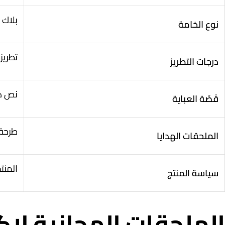
بلاك 
نوع الخامة
تطريز 
درجات التطريز
نص كل
قَصّة العباية
طرحة 
الملحقات الهدايا
المنتج
سياسة المنتج
الملحقات المجانية لإك