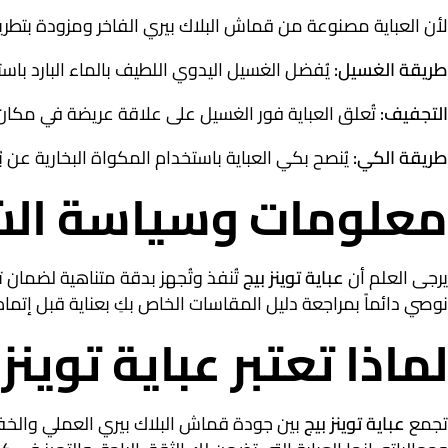
لأن العباية مصنوعة من قماش البلاك بيري الفاخر ومزودة بتطريز م
طريقة الغسيل:
يُفضل الغسيل اليدوي اللطيف بالماء البارد باست
التجفيف:
تُعلق العباية فور الغسيل على علاقة عريضة في مكان
طريقة الكي:
يُنصح بكي العباية باستخدام المكواة البخارية عن 
معلومات وسياسة الش
يرجى العلم أن
عباية توينز بيج
تُنفذ وتُجهز بدقة متناهية لضمان
نوصي دائماً بمراجعة دليل المقاسات الخاص بكِ بعناية قبل إتما
لماذا تعتبر عباية توينز
تجمع
عباية توينز بيج
بين جودة قماش البلاك بيري العملي والخفيف