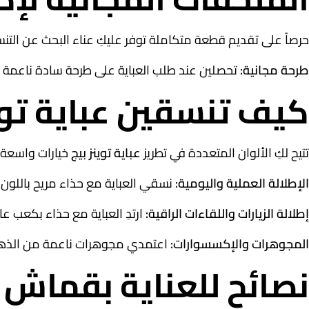
حرصاً على تقديم قطعة متكاملة توفر عليكِ عناء البحث عن التن
طرحة مجانية:
تحصلين عند طلب العباية على طرحة سادة ناعمة ومصن
كيف تنسقين عباية توين
تتيح لكِ الألوان المتعددة في تطريز
عباية توينز بيج
خيارات واسعة 
الإطلالة العملية واليومية:
نسقي العباية مع حذاء مريح باللون ا
إطلالة الزيارات واللقاءات الراقية:
ارتدِ العباية مع حذاء بكعب عال
المجوهرات والإكسسوارات:
اعتمدي مجوهرات ناعمة من الذهب الأ
نصائح للعناية بقماش ا