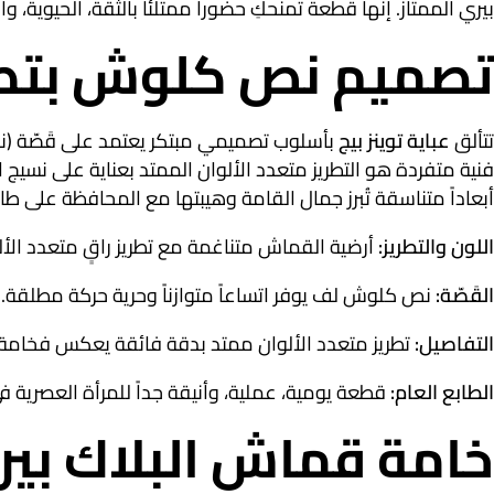
بيري الممتاز
. إنها قطعة تمنحكِ حضوراً ممتلئاً بالثقة، الحيوية، 
تصميم نص كلوش بتطريز
تتألق
عباية توينز بيج
بأسلوب تصميمي مبتكر يعتمد على قَصّة (نص
فنية متفردة هو التطريز متعدد الألوان الممتد بعناية على نسيج ا
أبعاداً متناسقة تُبرز جمال القامة وهيبتها مع المحافظة على ط
اللون والتطريز:
أرضية القماش متناغمة مع تطريز راقٍ متعدد الألوا
القَصّة:
نص كلوش لف يوفر اتساعاً متوازناً وحرية حركة مطلقة
.
التفاصيل:
تطريز متعدد الألوان ممتد بدقة فائقة يعكس فخامة 
الطابع العام:
قطعة يومية، عملية، وأنيقة جداً للمرأة العصرية في
خامة قماش البلاك بير