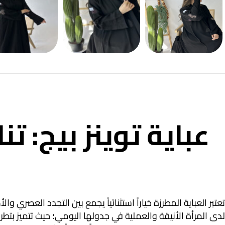
عباية توينز بيج: ت
تعتبر العباية المطرزة خياراً استثنائياً يجمع بين التجدد العصري وال
لدى المرأة الأنيقة والعملية في جدولها اليومي؛ حيث تتميز بتطر