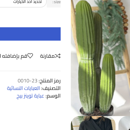
size
مقارنة
قم بإضافته ل
رمز المنتج:
23-0010
التصنيف:
العبايات النسائية
الوسم:
عباية توينز بيج