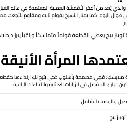
 والذي يُعد من أفخر الأقمشة العملية المعتمدة في عالم العباي
ش طوال اليوم
. كما يمتاز النسيج بقوام ثابت ومقاوم للتجعد، م
ر
.
 توينز بيج
يعطي القطعة قواماً متماسكاً وراقياً يبرز درجات ا
مدها المرأة الأنيقة
انة ملابسكِ؛ فهي مصممة بأسلوب ذكي يتيح لكِ ارتداءها كقطع
 خياركِ المفضل في الزيارات العائلية واللقاءات الراقية
.
اصيل والوصف الشامل
توينز بيج