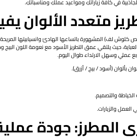
والجاذبية في كافة زياراتكِ ومواعيد عملكِ ومناسباتكِ
.
 متعدد الألوان يفيض
 كلوش لف) المشهورة باتساعها الهادئ وانسيابيتها المريحة أث
لعباية، حيث يلتقي عمق التطريز الأسود مع نعومة اللون البيج وح
ابع عملي وسهل الارتداء طوال اليوم
.
ن بألوان (أسود / بيج / أزرق)
.
الخياطة والتصميم
.
 العمل والزيارات
.
ي المطرز: جودة عملي