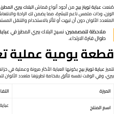
صُنعت
عباية توينز بيج
من أجود أنواع قماش
البلاك بيري المطرز
،
الوزن، وذات ملمس ناعم للبشرة، مما يضمن لكِ الراحة والانتعا
المتعدد الألوان دون أن تبهت أو تتأثر بالاستخدام والتنقل المستم
ملاحظة للمصممين:
نسيج البلاك بيري المطرز في
عباية
طوال فترة الارتداء
.
قطعة يومية عملية تعت
تتميز
عباية توينز بيج
بكونها العباية الأكثر مرونة وعملية في خز
بيري، وفي الوقت نفسه تتألق بفخامة تطريزها متعدد الألوان لتكون
الميزة
التف
عباية 
اسم المنتج