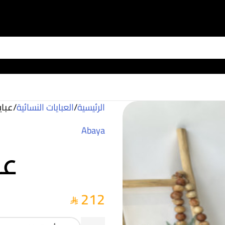
الرئيسية
/
العبايات النسائية
/
عباي
Abaya
عب
212