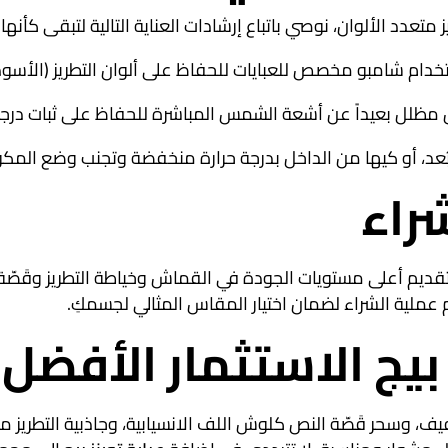
تعدد الألوان، نوصي باتباع إرشادات العناية التالية لتبقى كأنه
خدام شامبو مخصص للعبايات للحفاظ على ألوان التطريز (الأسود، ا
 مظلل بعيداً عن أشعة الشمس المباشرة للحفاظ على ثبات درجة 
بُعد، أو كيها من الداخل بدرجة حرارة منخفضة وتجنب وضع المكو
راء
 تقديم أعلى مستويات الجودة في القماش وخياطة التطريز وقَص
م عملية الشراء لضمان اختيار المقاس المثالي لجسمكِ.
 بيج الاستثمار الأفضل 
، وسحر قَصّة النص كلوش اللف الانسيابية، وجاذبية التطريز م