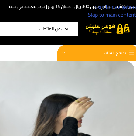
Skip to navigation
شحن مجاني فوق 300 ريال | ضمان 14 يوم | مركز معتمد في جدة
سوق SS
Skip to main content
اختر الفئة
تصفح الفئات