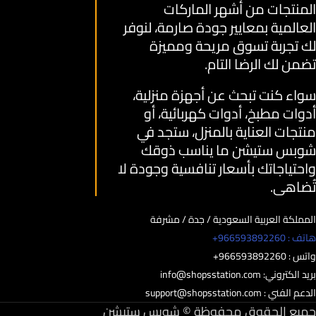
المنتجات من أشهر الماركات
العالمية بمعايير جودة صارمة، لنوفر
لك تجربة تسوق مريحة ومميزة
تضمن لك الرضا التام.
سواء كنت تبحث عن أجهزة منزلية،
أدوات مطبخ، أدوات كهربائية، أو
منتجات العناية بالمنزل، ستجد في
شوبس ستيشن ما يناسب ذوقك
واحتياجاتك بأسعار تنافسية وجودة لا
تُضاهى.
المملكة العربية السعودية / جدة / مشرفة
هاتف : 966593892260+
واتس : 966593892260+
بريد الكتروني:
info@shopsstation.com
الدعم الفني :
support@shopsstation.com
جميع الحقوق محفوظة © شوبس ستيشن