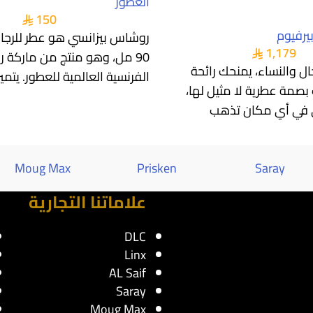
العطور
150
يرفيوم
روشاس بيزانسي هو عطر للرجال
1,179
90 مل، وهو منتج من ماركة
ل والنساء، يمنحك رائحة
الفرنسية العالمية للعطور. يتمي
بصمة عطرية لا مثيل لها،
ي في أي مكان تذهب
Moug Max
Prisken
Saray
علاماتنا التجارية
DLC
Linx
AL Saif
Saray
Moug Max