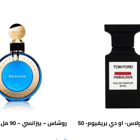
توم فورد فابولاس- او دي بريفيوم- 50
روشاس – بيزانسي – 90 مل