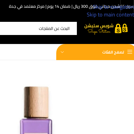
Skip to navigation
شحن مجاني فوق 300 ريال | ضمان 14 يوم | مركز معتمد في جدة
سوق SS
Skip to main content
اختر الفئة
تصفح الفئات