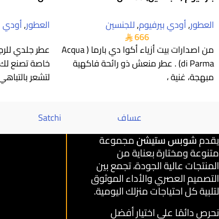
العطور
,
أودي بيرفيوم
,
للجنسين
العطور
,
أودي ب
666
من اصدارات بيت أزياء أكوا دي بارما ( Acqua
عطر جلدي للرجا
di Parma) . عطر منعش ذو رائحة فاكهية
خاصة تصنع لك 
مبهجة، غنية ،
لتشعر بالتباه
عساف
Satchi
يقدم
شوبس ستيشن
مجموعة
متنوعة ومختارة بعناية من
المنتجات عالية الجودة، تجمع بين
التصميم العصري والأداء الموثوق
لتلبية كل احتياجات منزلك اليومية.
نحرص دائمًا على اختيار أفضل