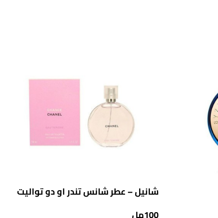
شانيل – عطر شانس تندر او دو تواليت
100مل