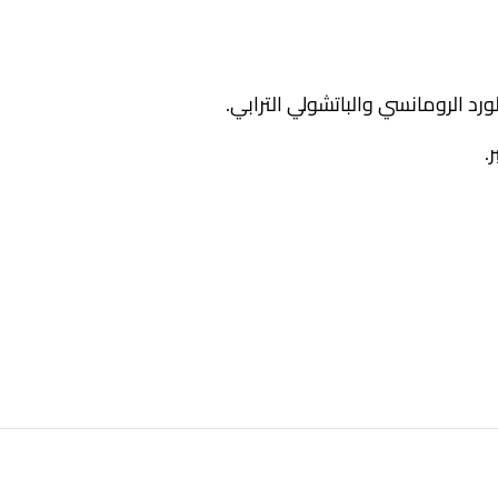
رد الرومانسي والباتشولي الترابي.
.