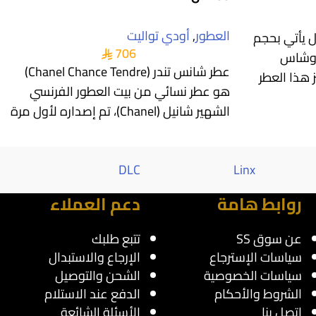
العطور
,
أودي تواليت
 يأتي بحجم
706
 روشاس
عطر شانس تندر (Chanel Chance Tendre)
ز هذا العطر
هو عطر نسائي من بيت العطور الفرنسي
الشهير شانيل (Chanel)، تم إصداره لأول مرة
Al saif
DLC
Linx
روابط هامة
دعم العملاء
عن سوق SS
تتبع طلبك
سياسات الإسترجاع
الإرجاع والاستبدال
سياسات الخصوصية
الشحن والتوصيل
الشروط والأحكام
الدفع عند الاستلام
اتصل بنا
الأسئلة الشائعة