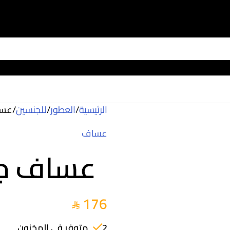
الرئيسية
/
العطور
/
للجنسين
/
عساف
عساف
عساف جريس 
176
2 متوفر في المخزون