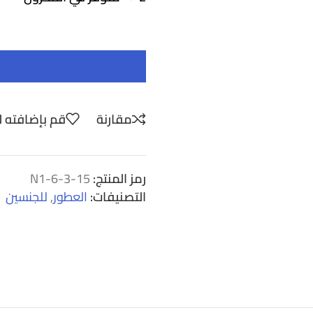
مقارنة
قم بإضافته ل
رمز المنتج:
N1-6-3-15
التصنيفات:
العطور
,
للجنسين