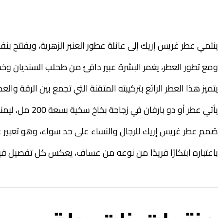
ينتمي عطر غريس إريك إلى عائلة عطور العنبر الزهرية، ويفتتح بن
ومع تطور العطر، يغمر البشرة عبير دافئ من طحلب السنديان وخش
يتميز هذا العطر الرائع بتركيبته المتقنة التي تجمع بين الرقة والعمق
يأتي عطر أو دو بارفان في زجاجة بخاخ سخية بسعة 200 مل، ليمنحك ثباتًا يدوم طوال اليوم.
صُمم عطر غريس إريك للرجال والنساء على حد سواء، وهو تعبير ع
باعتباره ابتكارًا فريدًا من نوعه من عساف، يعكس كل تفصيل فيه ال