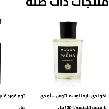
منتجات ذات صلة
اكوا دي بارما اوسمانثوس – أو دي
بارفيوم (للجنسين) 100مل
مل