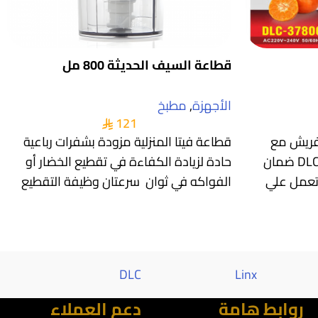
قطاعة السيف الحديثة 800 مل
الأجهزة
,
مطبخ
121
لفريش مع
قطاعة فيتا المنزلية مزودة بشفرات رباعية
عصاره البرتقال الكهربائية من DLC ضمان
حادة لزيادة الكفاءة في تقطيع الخضار أو
الفواكه في ثوان سرعتان وظيفة التقطيع
خاصية
Al saif
DLC
Linx
روابط هامة
دعم العملاء