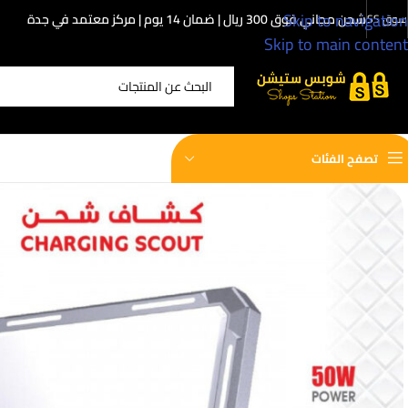
Skip to navigation
شحن مجاني فوق 300 ريال | ضمان 14 يوم | مركز معتمد في جدة
سوق SS
Skip to main content
اختر الفئة
تصفح الفئات