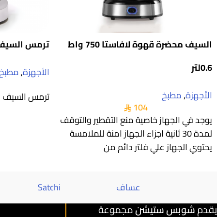
السيف محضرة قهوة لافاستا 750 واط
ترمس السيف ماي
0.6لتر
الأجهزة
,
مطبخ
الأجهزة
,
مطبخ
ترمس السيف مايا 
104
يوجد في الجهاز خاصية منع التقطير والتوقف
لمدة 30 ثانية اجزاء الجهاز امنة للملامسة
يحتوي الجهاز علي فلتر دائم من
عساف
Satchi
يقدم
شوبس ستيشن
مجموعة