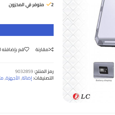
2 متوفر في المخزون
مقارنة
قم بإضافته ل
رمز المنتج:
9032859
التصنيفات:
إضائة
,
الأجهزة
,
مت