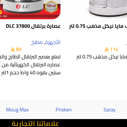
ا نيكل مذهب 0.75 لتر
عصارة برتقال DLC 37800
الأجهزة
,
مطبخ
89
114
نيكل مذهب 0.75 لتر
تمتع بعصير البرتقال الطازج وا
سنتين بقوه 40 واط حجم 1لتر تعمل علي
Moug Max
Prisken
Saray
علاماتنا التجارية