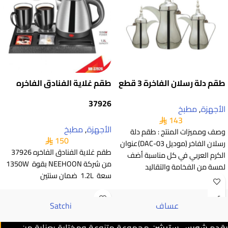
طقم دلة رسلان الفاخرة 3 قطع
طقم غلاية الفنادق الفاخره
37926
الأجهزة
,
مطبخ
143
الأجهزة
,
مطبخ
وصف ومميزات المنتج : طقم دلة
150
رسلان الفاخر (موديل DAC-03)عنوان
طقم غلاية الفنادق الفاخره 37926
الكرم العربي في كل مناسبة أضف
من شركة NEEHOON بقوة 1350W
لمسة من الفخامة والتقاليد
سعة 1.2L ضمان سنتين
عساف
Satchi
يقدم
شوبس ستيشن
مجموعة متنوعة ومختارة بعناية من