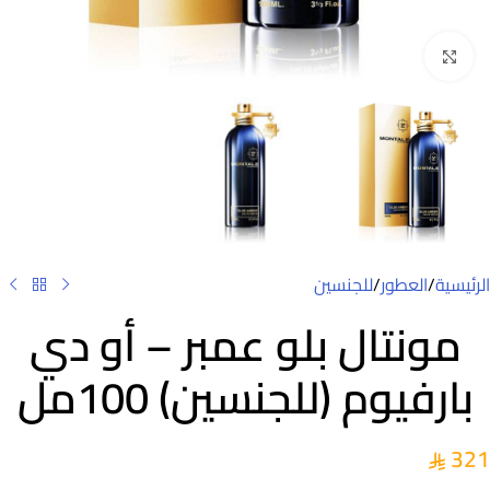
Click to enlarge
الرئيسية
/
العطور
/
للجنسين
مونتال بلو عمبر – أو دي
بارفيوم (للجنسين) 100مل
321