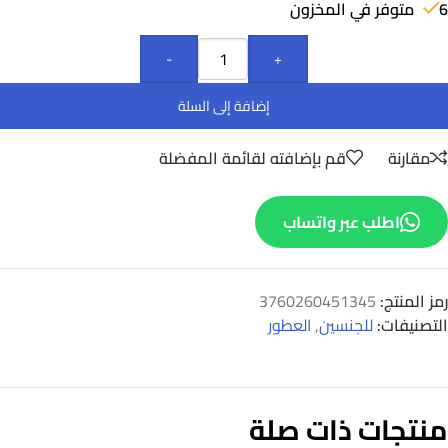
6 متوفر في المخزون
-
+
إضافة إلى السلة
مقارنة
قم بإضافته لقائمة المفضلة
اطلب عبر واتساب
رمز المنتج:
3760260451345
التصنيفات:
للجنسين
,
العطور
منتجات ذات صلة