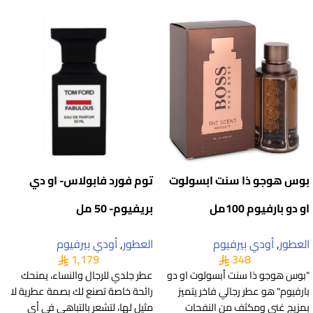
بوس هوجو ذا سنت ابسولوت
توم فورد فابولاس- او دي
او دو بارفيوم 100مل
بريفيوم- 50 مل
العطور
,
أودي بيرفيوم
العطور
,
أودي بيرفيوم
1,179
348
"بوس هوجو ذا سنت أبسولوت او دو
عطر جلدي للرجال والنساء، يمنحك
بارفيوم" هو عطر رجالي فاخر يتميز
رائحة خاصة تصنع لك بصمة عطرية لا
بمزيج غني ومكثف من النفحات
مثيل لها، لتشعر بالتباهي في أي