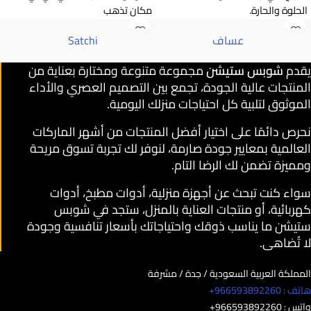
الحلوة والحارة.
مكان تذهب
عساف
Satchi
يقدم
شوبس ستيشن
مجموعة متنوعة ومختارة بعناية من
المنتجات عالية الجودة، تجمع بين التصميم العصري والأداء
الموثوق لتلبية كل احتياجات منزلك اليومية.
نحرص دائمًا على اختيار أفضل المنتجات من أشهر الماركات
العالمية بمعايير جودة صارمة، لنوفر لك تجربة تسوق مريحة
ومميزة تضمن لك الرضا التام.
سواء كنت تبحث عن أجهزة منزلية، أدوات مطبخ، أدوات
كهربائية، أو منتجات العناية بالمنزل، ستجد في شوبس
ستيشن ما يناسب ذوقك واحتياجاتك بأسعار تنافسية وجودة
لا تُضاهى.
المملكة العربية السعودية / جدة / مشرفة
هاتف : 966593892260+
واتس : 966593892260+