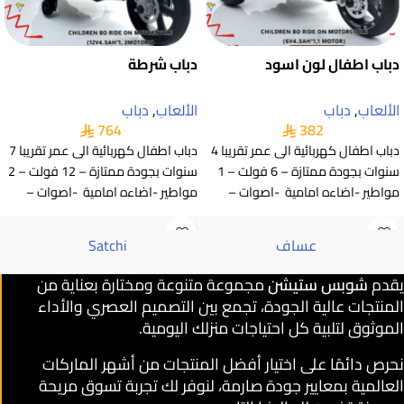
دباب اطفال لون اسود
دباب شرطة
الألعاب
,
دباب
الألعاب
,
دباب
764
382
دباب اطفال كهربائية الى عمر تقريبا 4
دباب اطفال كهربائية الى عمر تقريبا 7
سنوات بجودة ممتازة – 6 فولت – 1
سنوات بجودة ممتازة – 12 فولت – 2
مواطير -اضاءه امامية -اصوات –
مواطير -اضاءه امامية -اصوات –
عساف
Satchi
يقدم
شوبس ستيشن
مجموعة متنوعة ومختارة بعناية من
المنتجات عالية الجودة، تجمع بين التصميم العصري والأداء
الموثوق لتلبية كل احتياجات منزلك اليومية.
نحرص دائمًا على اختيار أفضل المنتجات من أشهر الماركات
العالمية بمعايير جودة صارمة، لنوفر لك تجربة تسوق مريحة