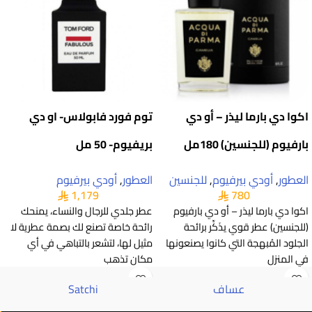
اكوا دي بارما ليذر – أو دي
توم فورد فابولاس- او دي
بارفيوم (للجنسين) 180مل
بريفيوم- 50 مل
العطور
,
أودي بيرفيوم
,
للجنسين
العطور
,
أودي بيرفيوم
1,179
780
اكوا دي بارما ليذر – أو دي بارفيوم
عطر جلدي للرجال والنساء، يمنحك
(للجنسين) عطر قوي يذَكِّر برائحة
رائحة خاصة تصنع لك بصمة عطرية لا
الجلود المُبهجة التي كانوا يصنعونها
مثيل لها، لتشعر بالتباهي في أي
في المنزل
مكان تذهب
عساف
Satchi