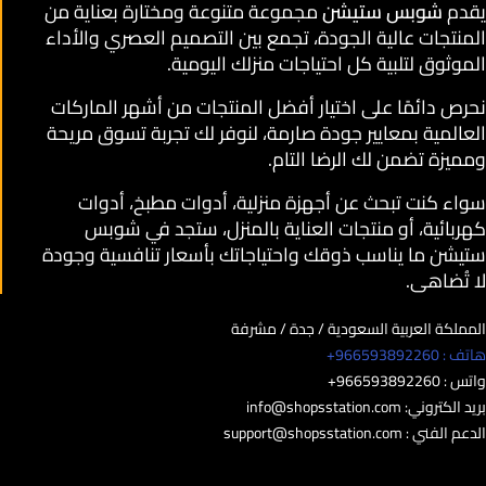
يقدم
شوبس ستيشن
مجموعة متنوعة ومختارة بعناية من
المنتجات عالية الجودة، تجمع بين التصميم العصري والأداء
الموثوق لتلبية كل احتياجات منزلك اليومية.
نحرص دائمًا على اختيار أفضل المنتجات من أشهر الماركات
العالمية بمعايير جودة صارمة، لنوفر لك تجربة تسوق مريحة
ومميزة تضمن لك الرضا التام.
سواء كنت تبحث عن أجهزة منزلية، أدوات مطبخ، أدوات
كهربائية، أو منتجات العناية بالمنزل، ستجد في شوبس
ستيشن ما يناسب ذوقك واحتياجاتك بأسعار تنافسية وجودة
لا تُضاهى.
المملكة العربية السعودية / جدة / مشرفة
هاتف : 966593892260+
واتس : 966593892260+
بريد الكتروني:
info@shopsstation.com
الدعم الفني :
support@shopsstation.com