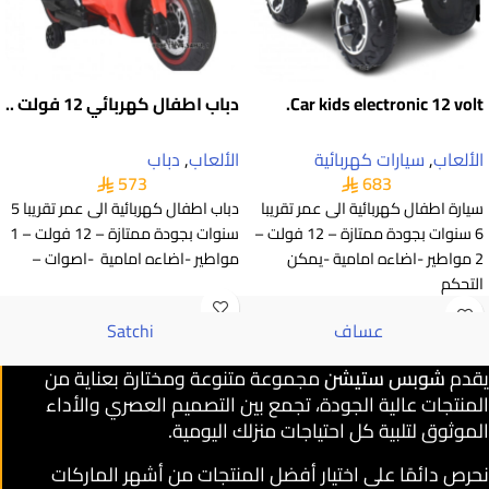
Car kids electronic 12 volt.
دباب اطفال كهربائي 12 فولت ..
الألعاب
,
سيارات كهربائية
الألعاب
,
دباب
573
683
سيارة اطفال كهربائية الى عمر تقريبا
دباب اطفال كهربائية الى عمر تقريبا 5
6 سنوات بجودة ممتازة – 12 فولت –
سنوات بجودة ممتازة – 12 فولت – 1
2 مواطير -اضاءه امامية -يمكن
مواطير -اضاءه امامية -اصوات –
التحكم
عساف
Satchi
يقدم
شوبس ستيشن
مجموعة متنوعة ومختارة بعناية من
المنتجات عالية الجودة، تجمع بين التصميم العصري والأداء
الموثوق لتلبية كل احتياجات منزلك اليومية.
نحرص دائمًا على اختيار أفضل المنتجات من أشهر الماركات