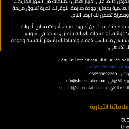
نحرص دائمًا على اختيار أفضل المنتجات من أشهر الماركات
العالمية بمعايير جودة صارمة، لنوفر لك تجربة تسوق مريحة
ومميزة تضمن لك الرضا التام.
سواء كنت تبحث عن أجهزة منزلية، أدوات مطبخ، أدوات
كهربائية، أو منتجات العناية بالمنزل، ستجد في شوبس
ستيشن ما يناسب ذوقك واحتياجاتك بأسعار تنافسية وجودة
لا تُضاهى.
المملكة العربية السعودية / جدة / مشرفة
هاتف : 966593892260+
واتس : 966593892260+
بريد الكتروني:
info@shopsstation.com
الدعم الفني :
support@shopsstation.com
علاماتنا التجارية
DLC
Linx