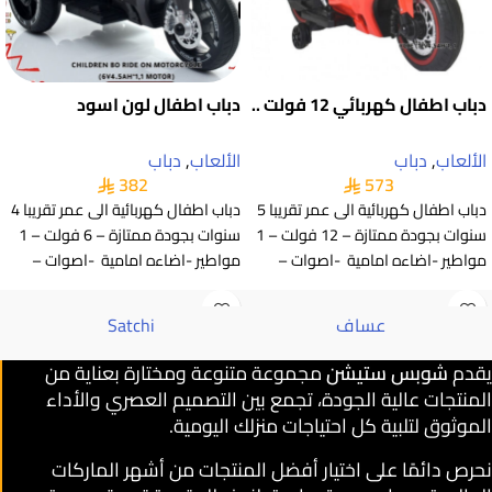
دباب اطفال كهربائي 12 فولت ..
دباب اطفال لون اسود
الألعاب
,
دباب
الألعاب
,
دباب
382
573
دباب اطفال كهربائية الى عمر تقريبا 5
دباب اطفال كهربائية الى عمر تقريبا 4
سنوات بجودة ممتازة – 12 فولت – 1
سنوات بجودة ممتازة – 6 فولت – 1
مواطير -اضاءه امامية -اصوات –
مواطير -اضاءه امامية -اصوات –
عساف
Satchi
يقدم
شوبس ستيشن
مجموعة متنوعة ومختارة بعناية من
المنتجات عالية الجودة، تجمع بين التصميم العصري والأداء
الموثوق لتلبية كل احتياجات منزلك اليومية.
نحرص دائمًا على اختيار أفضل المنتجات من أشهر الماركات