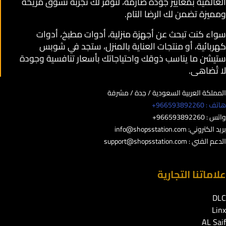
العالمية بمعايير جودة صارمة، لنوفر لك تجربة تسوق مريحة
ومميزة تضمن لك الرضا التام.
سواء كنت تبحث عن أجهزة منزلية، أدوات مطبخ، أدوات
كهربائية، أو منتجات العناية بالمنزل، ستجد في شوبس
ستيشن ما يناسب ذوقك واحتياجاتك بأسعار تنافسية وجودة
لا تُضاهى.
المملكة العربية السعودية / جدة / مشرفة
هاتف : 966593892260+
واتس : 966593892260+
بريد الكتروني:
info@shopsstation.com
الدعم الفني :
support@shopsstation.com
علاماتنا التجارية
DLC
Linx
AL Saif